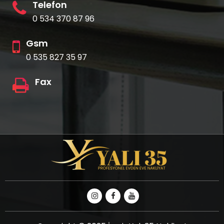
Telefon
0 534 370 87 96
Gsm
0 535 827 35 97
Fax