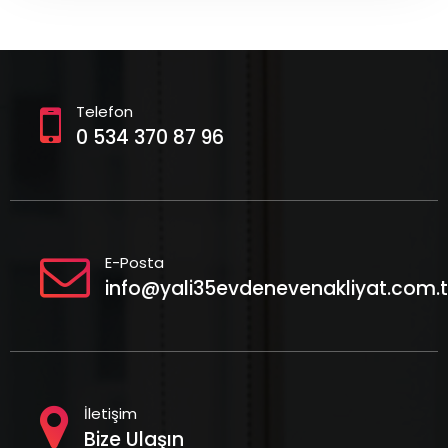
Telefon
0 534 370 87 96
E-Posta
info@yali35evdenevenakliyat.com.t
İletişim
Bize Ulaşın