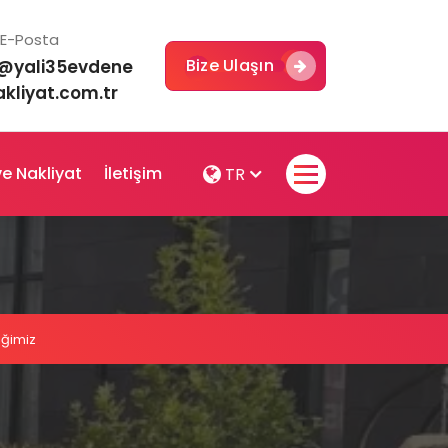
E-Posta
Bize Ulaşın
o@yali35evdene
kliyat.com.tr
e Nakliyat
İletişim
TR
iğimiz