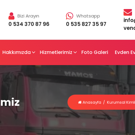
Bizi Arayın
Whatsapp
inf
0 534 370 87 96
0 535 827 35 97
vena
Hakkımızda
Hizmetlerimiz
Foto Galeri
Evden Ev
imiz
Anasayfa
/
Kurumsal Kiml